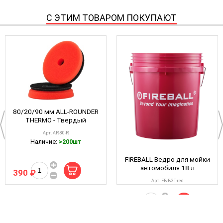
С ЭТИМ ТОВАРОМ ПОКУПАЮТ
80/20/90 мм ALL-ROUNDER
THERMO - Твердый
полировальный круг
Арт. AR-80-R
(красный) А302
Наличие:
>200шт
FIREBALL Ведро для мойки
автомобиля 18 л
390 ₽
(красное)
Арт. FB-BGT-red
Наличие:
>10шт
1 250 ₽