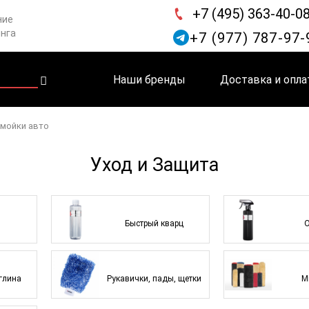
+7 (495) 363-40-0
ние
инга
+7 (977) 787-97-
Наши бренды
Доставка и опла
-мойки авто
Уход и Защита
и
Быстрый кварц
О
глина
Рукавички, пады, щетки
М