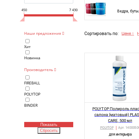
450
7 430
Ведра, буты
Наши предложения
Сортировать по:
Цене ↑
Хит
Новинка
Производитель
FIREBALL
POLYTOP
BINDER
POLYTOP Полироль плас
салона (матовый) PLA
CARE, 500 мл
POLYTOP
Арт.
1400050
для интерьера