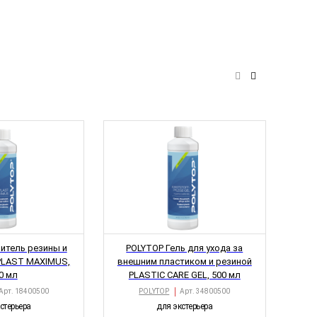
итель резины и
POLYTOP Гель для ухода за
PLAST MAXIMUS,
внешним пластиком и резиной
0 мл
PLASTIC CARE GEL, 500 мл
Арт.
18400500
POLYTOP
Арт.
34800500
стерьера
для экстерьера