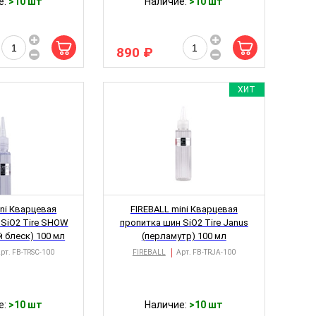
е:
>10 шт
Наличие:
>10 шт
890 ₽
ХИТ
ini Кварцевая
FIREBALL mini Кварцевая
 SiO2 Tire SHOW
пропитка шин SiO2 Tire Janus
 блеск) 100 мл
(перламутр) 100 мл
рт.
FB-TRSС-100
FIREBALL
Арт.
FB-TRJA-100
е:
>10 шт
Наличие:
>10 шт