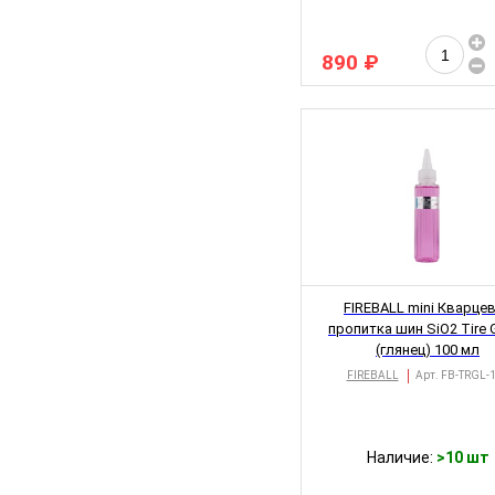
890 ₽
FIREBALL mini Кварце
пропитка шин SiO2 Tire 
(глянец) 100 мл
FIREBALL
Арт.
FB-TRGL-
Наличие:
>10 шт