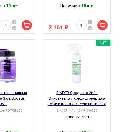
е:
>10 шт
Наличие:
>10 шт
2 161 ₽
ХИТ
илитель шинных
BINDER Средство 2в1 -
e Sio2 Booster,
Очиститель и кондиционер для
50мл
кожи и пластика Premium Interior
ONE STEP, 500 мл
Арт.
FB-TRSI-250
BINDER
Арт.
BN-PICW-500
Interior ONE STEP