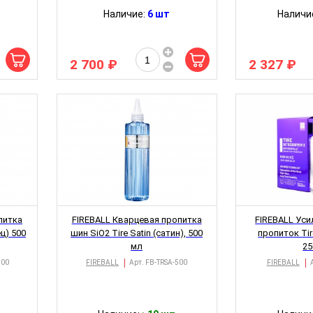
Наличие:
6 шт
Наличи
2 700 ₽
2 327 ₽
питка
FIREBALL Кварцевая пропитка
FIREBALL Ус
ец) 500
шин SiO2 Tire Satin (сатин), 500
пропиток Tir
мл
2
500
FIREBALL
Арт.
FB-TRSA-500
FIREBALL