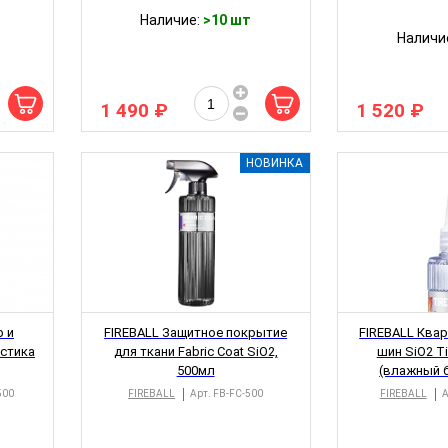
Наличие:
>10 шт
Наличи
1 490 ₽
1 520 ₽
НОВИНКА
р и
FIREBALL Защитное покрытие
FIREBALL Ква
астика
для ткани Fabric Coat SiO2,
шин SiO2 T
500мл
(влажный 
500
FIREBALL
Арт.
FB-FC-500
FIREBALL
А