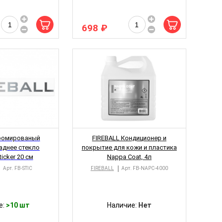
698 ₽
Хромированый
FIREBALL Кондиционер и
заднее стекло
покрытие для кожи и пластика
icker 20 см
Nappa Coat, 4л
Арт.
FB-STIC
FIREBALL
Арт.
FB-NAPC-4000
е:
>10 шт
Наличие:
Нет