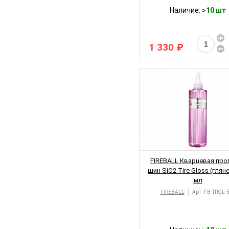
Наличие:
>10 шт
1 330 ₽
FIREBALL Кварцевая про
шин SiO2 Tire Gloss (глян
мл
FIREBALL
Арт.
FB-TRGL-