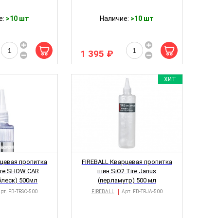
е:
>10 шт
Наличие:
>10 шт
1 395 ₽
ХИТ
рцевая пропитка
FIREBALL Кварцевая пропитка
ire SHOW CAR
шин SiO2 Tire Janus
блеск) 500мл
(перламутр) 500 мл
рт.
FB-TRSС-500
FIREBALL
Арт.
FB-TRJA-500