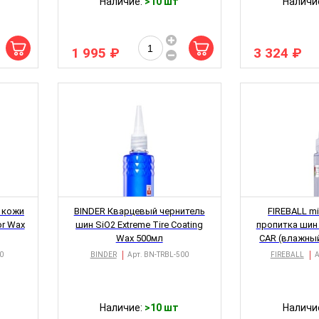
Наличие:
>10 шт
Наличи
1 995 ₽
3 324 ₽
ХИТ
 кожи
BINDER Кварцевый чернитель
FIREBALL m
or Wax
шин SiO2 Extreme Tire Coating
пропитка шин
Wax 500мл
CAR (влажный
0
BINDER
Арт.
BN-TRBL-500
FIREBALL
А
Наличие:
>10 шт
Наличи