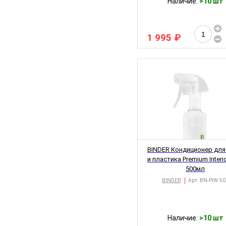
Наличие:
>10 шт
1 995 ₽
BINDER Кондиционер для
и пластика Premium Interi
500мл
BINDER
Арт.
BN-PIW-50
Наличие:
>10 шт