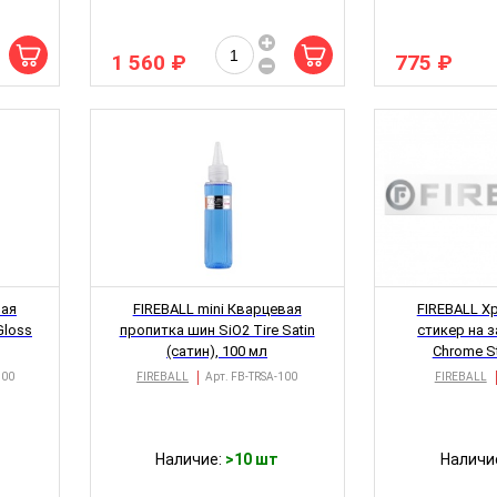
1 560 ₽
775 ₽
вая
FIREBALL mini Кварцевая
FIREBALL 
Gloss
пропитка шин SiO2 Tire Satin
стикер на 
(сатин), 100 мл
Chrome St
100
FIREBALL
Арт.
FB-TRSA-100
FIREBALL
Наличие:
>10 шт
Наличи