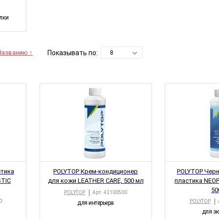
лки
Показывать по:
Названию ↑
8
тика
POLYTOP Крем-кондиционер
POLYTOP Черн
STIC
для кожи LEATHER CARE, 500 мл
пластика NEO
50
POLYTOP
Арт.
42100500
0
POLYTOP
для интерьера
для эк