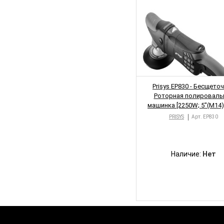
Н
Prisys EP830 - Бесщето
Роторная полироваль
машинка [2250W; 5"(M14);
3000/min; 1.98kg]
PRISYS
Арт.
EP830
Наличие:
Нет