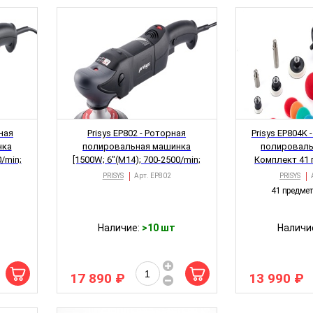
ОВИНКА
НОВИНКА
рная
Prisys EP802 - Роторная
Prisys EP804K
нка
полировальная машинка
полироваль
/min;
[1500W; 6"(M14); 700-2500/min;
Комплект 41 
2.2kg]
1,2,3"(M14);
PRISYS
Арт.
EP802
PRISYS
1.
41 предмет
Наличие:
>10 шт
Наличи
17 890 ₽
13 990 ₽