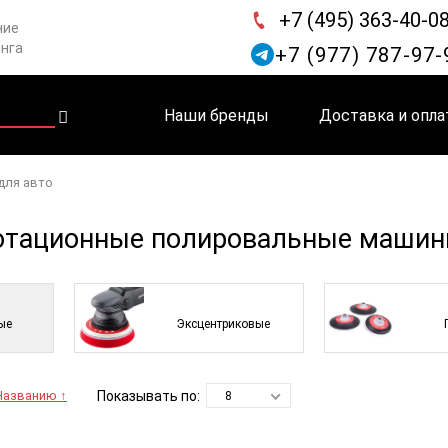
+7 (495) 363-40-0
ние
инга
+7 (977) 787-97-
Наши бренды
Доставка и опла
для авто
отационные полировальные машин
ые
Эксцентриковые
Показывать по:
Названию ↑
8