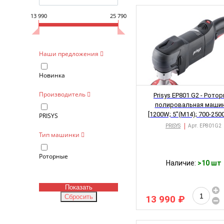
Н
13 990
25 790
Наши предложения
Новинка
Производитель
Prisys EP801 G2 - Рото
полировальная маши
[1200W; 5"(M14); 700-2500
PRISYS
2.2kg]
PRISYS
Арт.
EP801G2
Тип машинки
Роторные
Наличие:
>10 шт
13 990 ₽