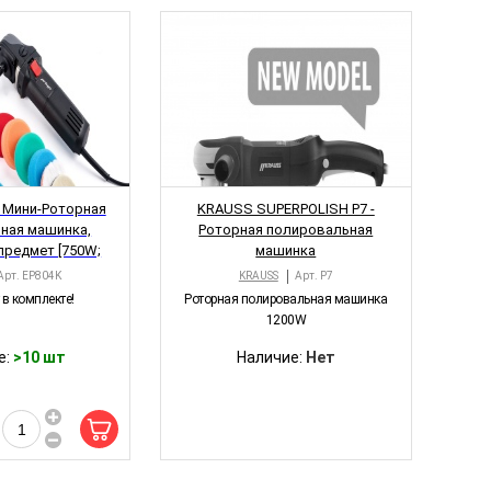
НОВИНКА
 - Мини-Роторная
KRAUSS SUPERPOLISH P7 -
ная машинка,
Роторная полировальная
предмет [750W;
машинка
 1200-4500/min;
Арт.
EP804K
KRAUSS
Арт.
P7
6kg]
 в комплекте!
Роторная полировальная машинка
1200W
е:
>10 шт
Наличие:
Нет