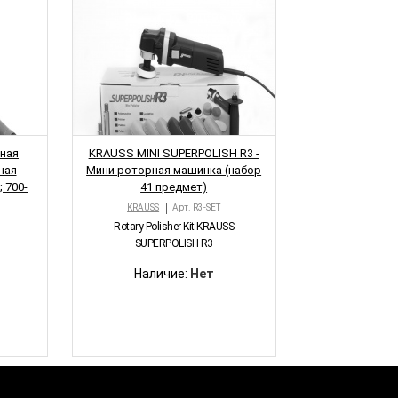
ОВИНКА
чная
KRAUSS MINI SUPERPOLISH R3 -
ная
Мини роторная машинка (набор
 700-
41 предмет)
KRAUSS
Арт.
R3-SET
Rotary Polisher Kit KRAUSS
SUPERPOLISH R3
Наличие:
Нет