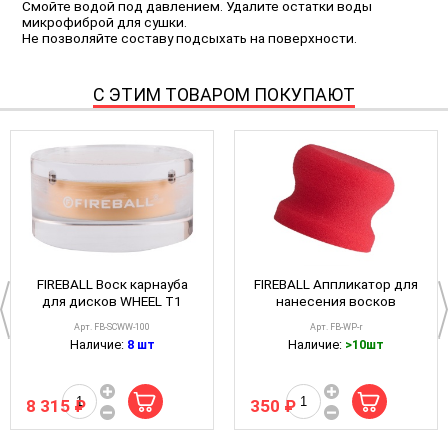
Смойте водой под давлением. Удалите остатки воды
микрофиброй для сушки.
Не позволяйте составу подсыхать на поверхности.
С ЭТИМ ТОВАРОМ ПОКУПАЮТ
FIREBALL Воск карнауба
FIREBALL Аппликатор для
для дисков WHEEL T1
нанесения восков
+SiO2 100мл (Acrylic
поролон WAX PAD Regular
Арт. FB-SCWW-100
Арт. FB-WP-r
Round) Show Car Wax
7x5,5см
Наличие:
8 шт
Наличие:
>10шт
8 315 ₽
350 ₽