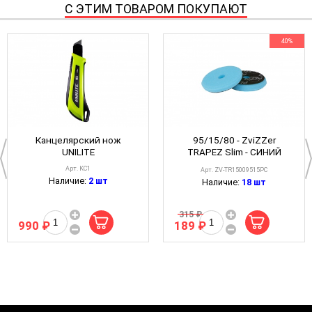
С ЭТИМ ТОВАРОМ ПОКУПАЮТ
40%
Канцелярский нож
95/15/80 - ZviZZer
UNILITE
TRAPEZ Slim - СИНИЙ
экстра твердый (быстро
Арт. KC1
Арт. ZV-TR15009515PC
режущий)
Наличие:
2 шт
Наличие:
18 шт
полировальный круг
[stable hard]
315 ₽
990 ₽
189 ₽