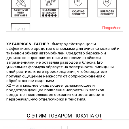
Подробнее
X2 FABRICS&LEATHER
- быстродействующее и
эффективное средство с энзимами для очистки кожаной и
тканевой обивки автомобилей. Средство бережно и
СПОСОБ ПРИМЕНЕНИЯ
деликатно справляется почти со всеми стойкими
загрязнениями, не оставляя разводов и блеска. Его
уникальная формула образует на поверхности липидный
Сильные загрязнения:
Развести 500 мл состава в 1 л воды
слой растительного происхождения, чтобы водитель
(1:2) Предварительно удалить пыль и грязь. Нанести
получал ощущение нежности от соприкосновения с
равномерно средство непосредственно на поверхность,
обработанным сиденьем.
для стойких загрязнений производить очистку при помощи
X2 — это мощное очищающее, увлажняющее и
кисти или щетки с мягкой щетиной до образования пены.
предотвращающее появление неприятных запахов
Протереть влажной салфеткой из микрофибры для удаления
средство, позволяющее сохранить и восстановить
остатков средства.
первоначальную отделку кожи и текстиля.
Регулярная очистка:
Развести 200 мл состава в 1 л воды
(1:5), распылить непосредственно на поверхность,
протереть сначала влажной салфеткой из микрофибры , а
затем сухой до полного удаления средства с поверхности.
С ЭТИМ ТОВАРОМ ПОКУПАЮТ
Быстрый уход:
Для получения быстрого APC развести 50 мл
состава в 1 л воды (1:20). Освежает цвета и делает
поверхность шелковистой.