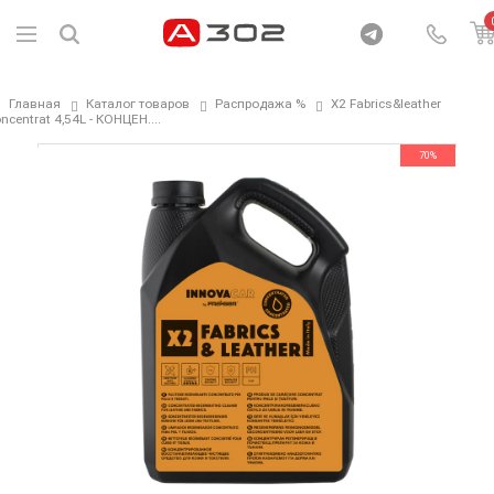
Главная
Каталог товаров
Распродажа %
X2 Fabrics&leather
ncentrat 4,54L - КОНЦЕН....
70%