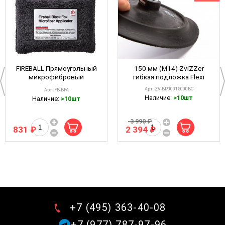
FIREBALL Прямоугольный
150 мм (M14) ZviZZer
микрофибровый
гибкая подложка Flexi
аппликатор Black Fox 12х8
Арт. ZV-BP00015000BC
Арт. FB-BFA
см
Наличие:
>10шт
Наличие:
>10шт
3 990 ₽
831 ₽
2 394 ₽
+7 (495) 363-40-08
+7 (977) 787-97-96