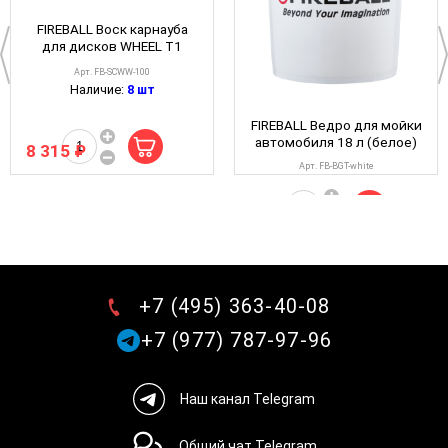
FIREBALL Воск карнауба
для дисков WHEEL T1
+SiO2 100мл (Acrylic
Арт. FB-SCWW-100
Round) Show Car Wax
Наличие:
8 шт
FIREBALL Ведро для мойки
автомобиля 18 л (белое)
8 315 ₽
Арт. FB-BGT-white
Наличие:
>10шт
1 250 ₽
+7 (495) 363-40-08
+7 (977) 787-97-96
Наш канал Telegram
Общий чат Telegram