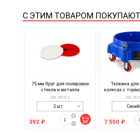
С ЭТИМ ТОВАРОМ ПОКУПАЮ
ердый
75 мм Круг для полировки
Тележка для 
двич
стекла и металла
колесах с тормо
02
(поливискоза) / A302
GUARD Rollable S
Арт.
GP-75-2
Арт.
232
шт
2 шт
Синий
392 ₽
7 550 ₽