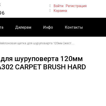
8
Войти
Регистрация
Корзина
96
та
Дилерам
Инфо
Контакты
Нейлоновая щетка для шуруповерта 120мм (жест....
 для шуруповерта 120мм
 А302 CARPET BRUSH HARD