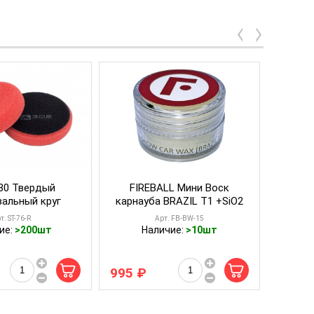
/80 Твердый
FIREBALL Мини Воск
FI
вальный круг
карнауба BRAZIL T1 +SiO2
проп
- А302 STANDART
15мл
Glo
т. ST-76-R
Арт. FB-BW-15
PAD
ие:
>200шт
Наличие:
>10шт
995 ₽
1 995