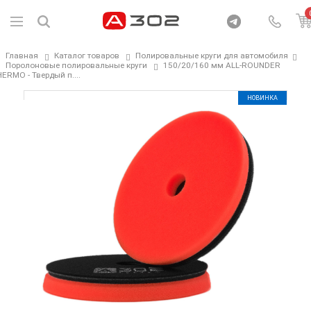
Главная
Каталог товаров
Полировальные круги для автомобиля
Поролоновые полировальные круги
150/20/160 мм ALL-ROUNDER
ERMO - Твердый п....
НОВИНКА