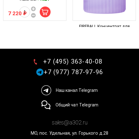
7 220 ₽
FIREBALL Концентрат для
сухой мойки, квик
детейлера экстерьера
Арт. FB-WM-500
Waterless Max 1:25, 500мл
Наличие:
>10шт
2 659 ₽
+7 (495) 363-40-08
+7 (977) 787-97-96
Наш канал Telegram
Общий чат Telegram
sales@a302.ru
МО, пос. Удельная, ул. Горького д.28