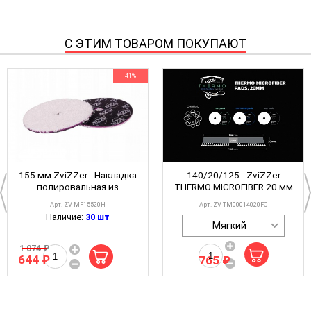
С ЭТИМ ТОВАРОМ ПОКУПАЮТ
41%
155 мм ZviZZer - Накладка
140/20/125 - ZviZZer
полировальная из
THERMO MICROFIBER 20 мм
микрофибры
(DA) - микрофибровый
Арт. ZV-MF15520H
Арт.
ZV-TM00014020FC
круг
Наличие:
30 шт
Мягкий
1 074 ₽
644 ₽
765 ₽