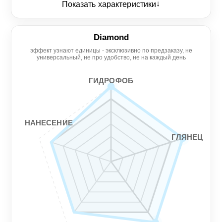
↓
Показать характеристики
Глянец
5/5
Diamond
эффект узнают единицы - эксклюзивно по предзаказу, не
Нанесение
Гидрофоб
универсальный, не про удобство, не на каждый день
4/5
5/5
ГИДРОФОБ
Гладкость
Стойкость
3/5
3/5
НАНЕСЕНИЕ
ГЛЯНЕЦ