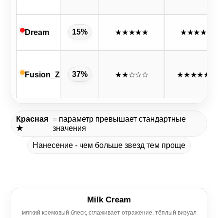
15%
Dream
★★★★★
★★★★
☆
37%
Fusion_Z
★★
☆☆☆
★★★★★
★
Красная
= параметр превышает стандартные
★
значения
Нанесение - чем больше звезд тем проще
Milk Cream
мягкий кремовый блеск, сглаживает отражение, тёплый визуал