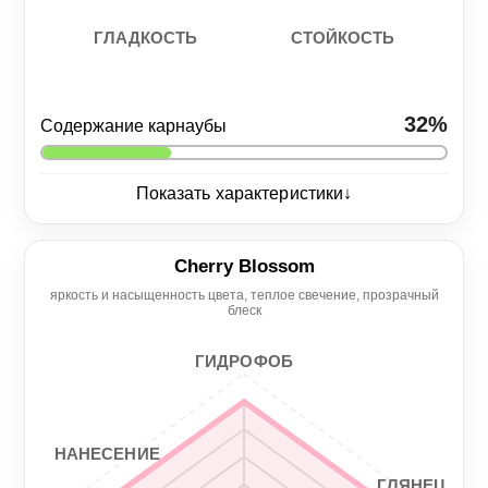
СТОЙКОСТЬ
ГЛАДКОСТЬ
32%
Содержание карнаубы
↓
Показать характеристики
Глянец
5/5
Cherry Blossom
яркость и насыщенность цвета, теплое свечение, прозрачный
Нанесение
Гидрофоб
блеск
5/5
4/5
ГИДРОФОБ
Гладкость
Стойкость
5/5
3/5
НАНЕСЕНИЕ
ГЛЯНЕЦ