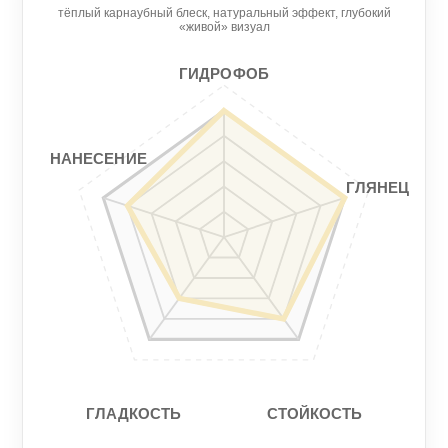
тёплый карнаубный блеск, натуральный эффект, глубокий
Нанесение
Гидрофоб
«живой» визуал
5/5
5/5
ГИДРОФОБ
Гладкость
Стойкость
3/5
4/5
НАНЕСЕНИЕ
ГЛЯНЕЦ
СТОЙКОСТЬ
ГЛАДКОСТЬ