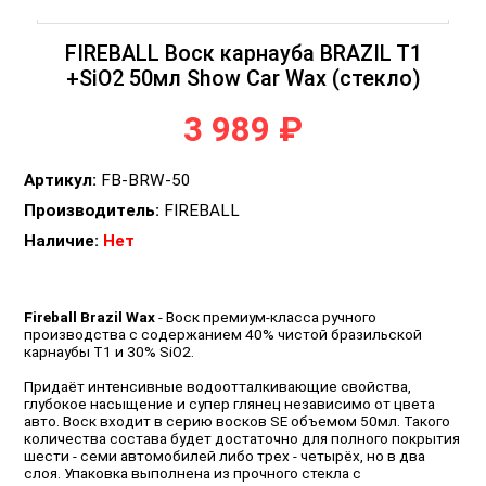
FIREBALL Воск карнауба BRAZIL T1
+SiO2 50мл Show Car Wax (стекло)
3 989 ₽
Артикул:
FB-BRW-50
Производитель:
FIREBALL
Наличие:
Нет
Fireball Brazil Wax
- Воск премиум-класса ручного
производства с содержанием 40% чистой бразильской
карнаубы T1 и 30% SiO2.
Придаёт интенсивные водоотталкивающие свойства,
глубокое насыщение и супер глянец независимо от цвета
авто. Воск входит в серию восков SE объемом 50мл. Такого
количества состава будет достаточно для полного покрытия
шести - семи автомобилей либо трех - четырёх, но в два
слоя. Упаковка выполнена из прочного стекла с