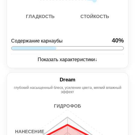
СТОЙКОСТЬ
ГЛАДКОСТЬ
40%
Содержание карнаубы
↓
Показать характеристики
Глянец
7/5
Dream
глубокий насыщенный блеск, усиление цвета, мягкий влажный
Нанесение
Гидрофоб
эффект
5/5
7/5
ГИДРОФОБ
Гладкость
Стойкость
5/5
6/5
НАНЕСЕНИЕ