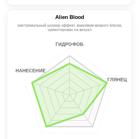
Глянец
4/5
Alien Blood
ээкстремальный шоукар-эффект, максимум мокрого блеска,
Нанесение
Гидрофоб
ориентирован на визуал
5/5
5/5
ГИДРОФОБ
Гладкость
Стойкость
3/5
5/5
НАНЕСЕНИЕ
ГЛЯНЕЦ