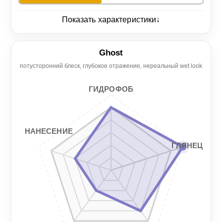
↓
Показать характеристики
Глянец
5/5
Ghost
потусторонний блеск, глубокое отражение, нереальный wet look
Нанесение
Гидрофоб
2/5
5/5
ГИДРОФОБ
Гладкость
Стойкость
1/5
5/5
НАНЕСЕНИЕ
ГЛЯНЕЦ