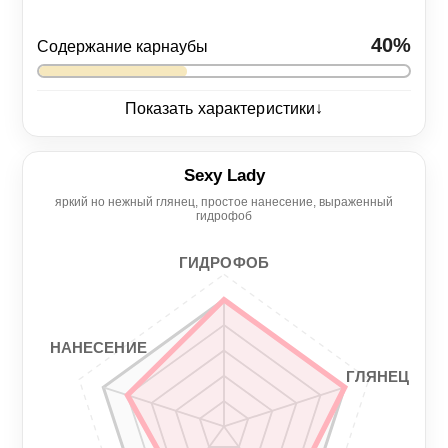
40%
Содержание карнаубы
↓
Показать характеристики
Глянец
5/5
Sexy Lady
яркий но нежный глянец, простое нанесение, выраженный
Нанесение
Гидрофоб
гидрофоб
4/5
5/5
ГИДРОФОБ
Гладкость
Стойкость
3/5
4/5
НАНЕСЕНИЕ
ГЛЯНЕЦ