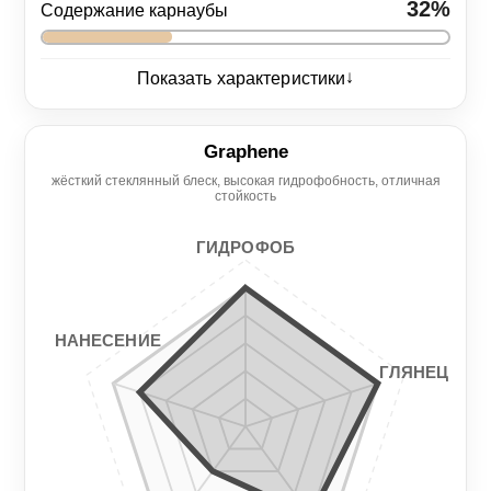
32%
Содержание карнаубы
↓
Показать характеристики
Глянец
5/5
Graphene
жёсткий стеклянный блеск, высокая гидрофобность, отличная
Нанесение
Гидрофоб
стойкость
5/5
4/5
ГИДРОФОБ
Гладкость
Стойкость
4/5
3/5
НАНЕСЕНИЕ
ГЛЯНЕЦ