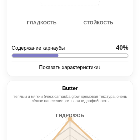
СТОЙКОСТЬ
ГЛАДКОСТЬ
40%
Содержание карнаубы
↓
Показать характеристики
Глянец
6/5
Butter
теплый и мягкий блеск carnauba glow, кремовая текстура, очень
Нанесение
Гидрофоб
лёгкое нанесение, сильная гидрофобность
3/5
5/5
ГИДРОФОБ
Гладкость
Стойкость
2/5
4/5