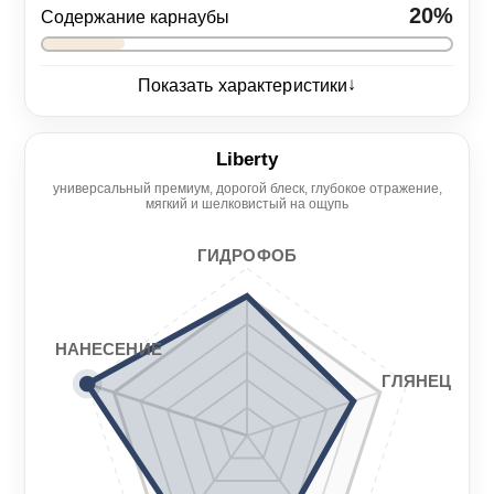
20%
Содержание карнаубы
↓
Показать характеристики
Глянец
5/5
Liberty
универсальный премиум, дорогой блеск, глубокое отражение,
Нанесение
Гидрофоб
мягкий и шелковистый на ощупь
5/5
5/5
ГИДРОФОБ
Гладкость
Стойкость
3/5
4/5
НАНЕСЕНИЕ
ГЛЯНЕЦ