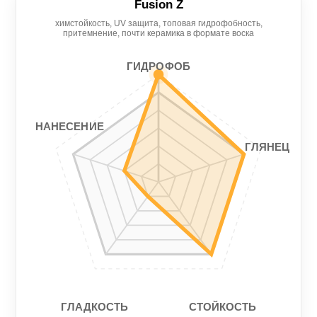
Fusion Z
химстойкость, UV защита, топовая гидрофобность,
Нанесение
Гидрофоб
притемнение, почти керамика в формате воска
5/5
4/5
ГИДРОФОБ
Гладкость
Стойкость
6/5
4/5
НАНЕСЕНИЕ
ГЛЯНЕЦ
СТОЙКОСТЬ
ГЛАДКОСТЬ