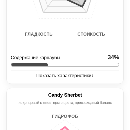
СТОЙКОСТЬ
ГЛАДКОСТЬ
34%
Содержание карнаубы
↓
Показать характеристики
Глянец
5/5
Candy Sherbet
леденцовый глянец, яркие цвета, превосходный баланс
Нанесение
Гидрофоб
4/5
5/5
ГИДРОФОБ
Гладкость
Стойкость