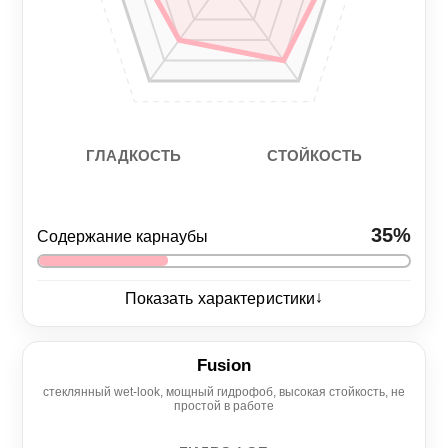
СТОЙКОСТЬ
ГЛАДКОСТЬ
35%
Содержание карнаубы
↓
Показать характеристики
Глянец
5/5
Fusion
стеклянный wet-look, мощный гидрофоб, высокая стойкость, не
Нанесение
Гидрофоб
простой в работе
4/5
5/5