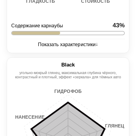
СТОЙКОСТЬ
ГЛАДКОСТЬ
43%
Содержание карнаубы
↓
Показать характеристики
Глянец
4/5
Black
угольно-мокрый глянец, максимальная глубина чёрного,
Нанесение
Гидрофоб
контрастный и плотный, эффект «зеркала» для тёмных авто
3/5
4/5
ГИДРОФОБ
Гладкость
Стойкость
3/5
4/5
НАНЕСЕНИЕ
ГЛЯНЕЦ