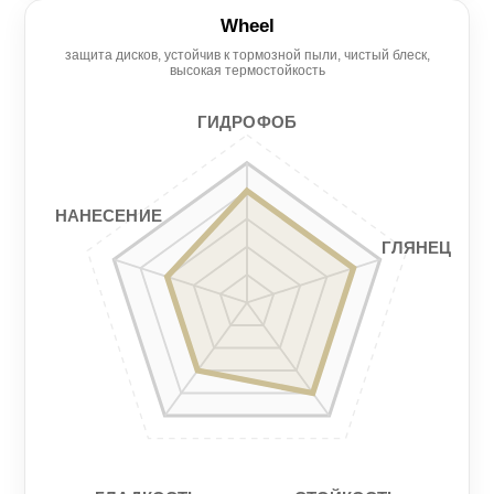
5/5
Wheel
защита дисков, устойчив к тормозной пыли, чистый блеск,
Нанесение
Гидрофоб
высокая термостойкость
4/5
6/5
ГИДРОФОБ
Гладкость
Стойкость
2/5
4/5
НАНЕСЕНИЕ
ГЛЯНЕЦ