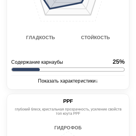
СТОЙКОСТЬ
ГЛАДКОСТЬ
25%
Содержание карнаубы
↓
Показать характеристики
Глянец
4/5
PPF
глубокий блеск, кристальная прозрачность, усиление свойств
Нанесение
Гидрофоб
топ коута PPF
6/5
5/5
ГИДРОФОБ
Гладкость
Стойкость