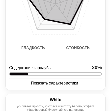
СТОЙКОСТЬ
ГЛАДКОСТЬ
20%
Содержание карнаубы
↓
Показать характеристики
Глянец
5/5
White
усиливает яркость, контраст и чистоту белого, эффект
Нанесение
Гидрофоб
«фарфоровый блеск», лёгкое нанесение