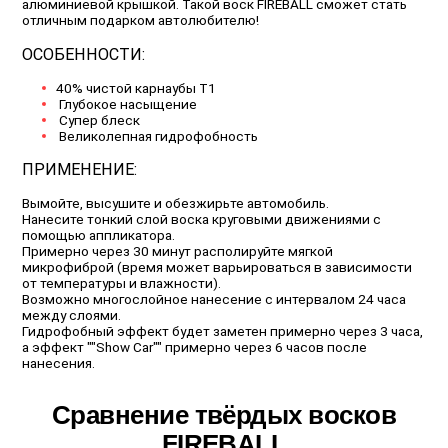
алюминиевой крышкой. Такой воск FIREBALL сможет стать
отличным подарком автолюбителю!
ОСОБЕННОСТИ:
40% чистой карнаубы T1
Глубокое насыщение
Супер блеск
Великолепная гидрофобность
ПРИМЕНЕНИЕ:
Вымойте, высушите и обезжирьте автомобиль.
Нанесите тонкий слой воска круговыми движениями с
помощью аппликатора.
Примерно через 30 минут располируйте мягкой
микрофиброй (время может варьироваться в зависимости
от температуры и влажности).
Возможно многослойное нанесение с интервалом 24 часа
между слоями.
Гидрофобный эффект будет заметен примерно через 3 часа,
а эффект ""Show Car"" примерно через 6 часов после
нанесения.
Сравнение твёрдых восков
FIREBALL