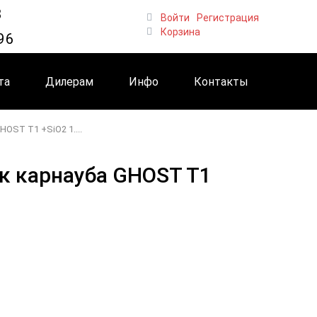
8
Войти
Регистрация
Корзина
96
та
Дилерам
Инфо
Контакты
OST T1 +SiO2 1....
к карнауба GHOST T1