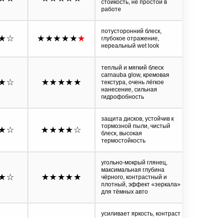
стойкость, не простой в
работе
потусторонний блеск,
★
☆
★★★★★
★
глубокое отражение,
нереальный wet look
теплый и мягкий блеск
carnauba glow, кремовая
★
☆
★★★★★
текстура, очень лёгкое
нанесение, сильная
гидрофобность
защита дисков, устойчив к
тормозной пыли, чистый
★
☆
★★★★
☆
блеск, высокая
термостойкость
угольно-мокрый глянец,
максимальная глубина
★
☆
★★★★★
чёрного, контрастный и
плотный, эффект «зеркала»
для тёмных авто
усиливает яркость, контраст