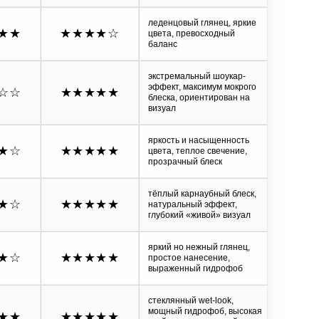
леденцовый глянец, яркие
★★
★★★★
☆
цвета, превосходный
баланс
экстремальный шоукар-
эффект, максимум мокрого
☆☆
★★★★★
блеска, ориентирован на
визуал
яркость и насыщенность
★
☆
★★★★★
цвета, теплое свечение,
прозрачный блеск
тёплый карнаубный блеск,
★
☆
★★★★★
натуральный эффект,
глубокий «живой» визуал
яркий но нежный глянец,
★
☆
★★★★★
простое нанесение,
выраженный гидрофоб
стеклянный wet-look,
мощный гидрофоб, высокая
★★
★★★★★