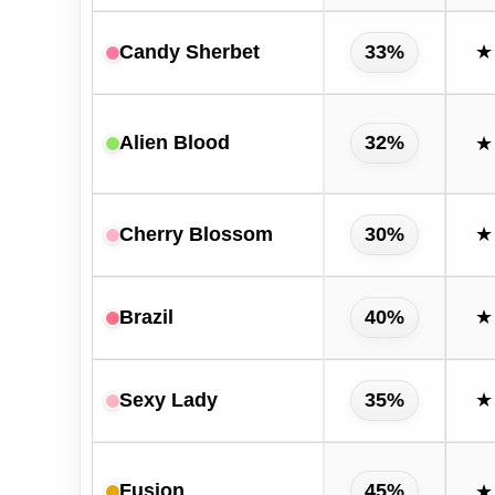
Candy Sherbet
33%
★
Alien Blood
32%
★
Cherry Blossom
30%
★
Brazil
40%
★
Sexy Lady
35%
★
Fusion
45%
★