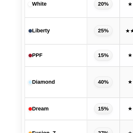
White
20%
★
Liberty
25%
★
PPF
15%
★
Diamond
40%
★
Dream
15%
★