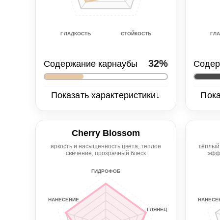
СТОЙКОСТЬ
ГЛАДКОСТЬ
ГЛ
32%
Содержание карнаубы
Содер
↓
Показать характеристики
Пока
Глянец
Глян
5/5
5/5
Cherry Blossom
Нанесение
Гидрофоб
Нане
яркость и насыщенность цвета, теплое
тёплый
свечение, прозрачный блеск
эфф
5/5
4/5
4/5
ГИДРОФОБ
Гладкость
Стойкость
Глад
4/5
3/5
2/5
НАНЕСЕНИЕ
НАНЕСЕ
ГЛЯНЕЦ