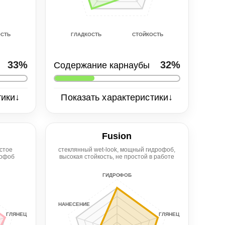
СТЬ
СТОЙКОСТЬ
ГЛАДКОСТЬ
33%
32%
Содержание карнаубы
↓
↓
тики
Показать характеристики
Глянец
5/5
Fusion
фоб
Нанесение
Гидрофоб
стое
стеклянный wet-look, мощный гидрофоб,
рофоб
высокая стойкость, не простой в работе
5/5
4/5
ГИДРОФОБ
сть
Гладкость
Стойкость
5/5
3/5
НАНЕСЕНИЕ
ГЛЯНЕЦ
ГЛЯНЕЦ