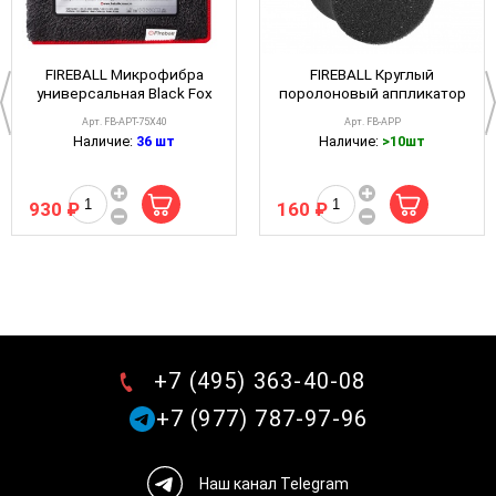
FIREBALL Микрофибра
FIREBALL Круглый
универсальная Black Fox
поролоновый аппликатор
350gsm 75*40 см
All Purpse Pad 6,5см
Арт. FB-APT-75X40
Арт. FB-APP
Наличие:
36 шт
Наличие:
>10шт
930 ₽
160 ₽
+7 (495) 363-40-08
+7 (977) 787-97-96
Наш канал Telegram