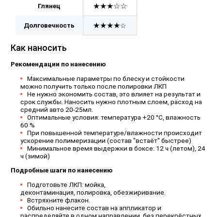
★★★☆☆
Глянец
★★★★
Долговечность
☆
Как наносить
Рекомендации по нанесению
Максимальные параметры по блеску и стойкости
можно получить только после полировки ЛКП
Не нужно экономить состав, это влияет на результат и
срок службы. Наносить нужно плотным слоем, расход на
средний авто 20-25мл.
Оптимальные условия: температура +20 °C, влажность
60 %
При повышенной температуре/влажности происходит
ускорение полимеризации (состав "встаёт" быстрее)
Минимальное время выдержки в боксе: 12 ч (летом), 24
ч (зимой)
Подробные шаги по нанесению
Подготовьте ЛКП: мойка,
деконтаминация, полировка, обезжиривание.
Встряхните флакон.
Обильно нанесите состав на аппликатор и
распределяйте в одном направлении, без перекрёстных