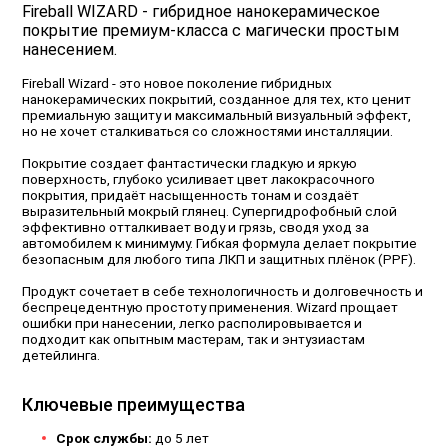
Fireball WIZARD - гибридное нанокерамическое
покрытие премиум-класса с магически простым
нанесением.
Fireball Wizard - это новое поколение гибридных
нанокерамических покрытий, созданное для тех, кто ценит
премиальную защиту и максимальный визуальный эффект,
но не хочет сталкиваться со сложностями инсталляции.
Покрытие создает фантастически гладкую и яркую
поверхность, глубоко усиливает цвет лакокрасочного
покрытия, придаёт насыщенность тонам и создаёт
выразительный мокрый глянец. Супергидрофобный слой
эффективно отталкивает воду и грязь, сводя уход за
автомобилем к минимуму. Гибкая формула делает покрытие
безопасным для любого типа ЛКП и защитных плёнок (PPF).
Продукт сочетает в себе технологичность и долговечность и
беспрецедентную простоту применения. Wizard прощает
ошибки при нанесении, легко располировывается и
подходит как опытным мастерам, так и энтузиастам
детейлинга.
Ключевые преимущества
Срок службы:
до 5 лет