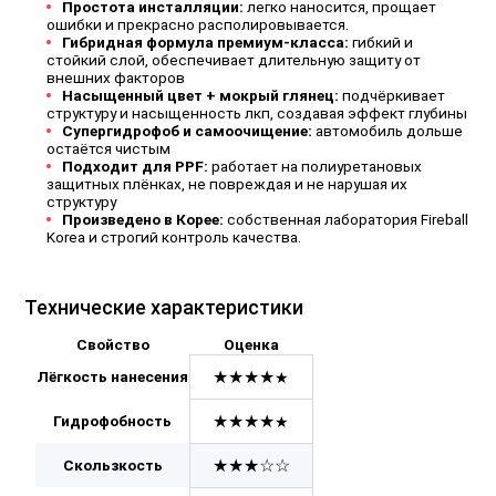
Простота инсталляции:
легко наносится, прощает
ошибки и прекрасно располировывается.
Гибридная формула премиум-класса:
гибкий и
стойкий слой, обеспечивает длительную защиту от
внешних факторов
Насыщенный цвет + мокрый глянец:
подчёркивает
структуру и насыщенность лкп, создавая эффект глубины
Супергидрофоб и самоочищение:
автомобиль дольше
остаётся чистым
Подходит для PPF
:
работает на полиуретановых
защитных плёнках, не повреждая и не нарушая их
структуру
Произведено в Корее:
собственная лаборатория Fireball
Korea и строгий контроль качества.
Технические характеристики
Свойство
Оценка
★★★★
Лёгкость нанесения
★
★★★★
Гидрофобность
★
★★★☆☆
Скользкость