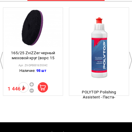
165/25 ZviZZer черный
меховой круг (ворс 15
мм)
Арт. ZV-DP00016510HC
Наличие:
98 шт
1 446 ₽
POLYTOP Polishing
Assistent - Паста-
ассистент для полировки,
Арт. 17610250
250ml
Наличие:
>20шт
1 394 ₽