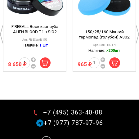
FIREBALL Воск карнауба
150/25/160 Мягкий
ALIEN BLOOD T1 +SiO2
термопад (голубой) А302
150мл Show Car Wax
Арт. FB-SCWAB-150
STANDART THERMO
Наличие:
1 шт
Арт. ROTP-150-FN
Наличие:
>200шт
8 650 ₽
965 ₽
+7 (495) 363-40-08
+7 (977) 787-97-96