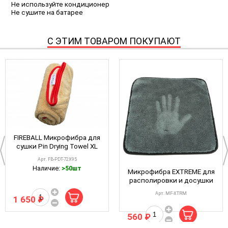
Не используйте кондиционер
Не сушите на батарее
С ЭТИМ ТОВАРОМ ПОКУПАЮТ
FIREBALL Микрофибра для
сушки Pin Drying Towel XL
620gsm 72*95
Арт. FB-PDT-72X95
Наличие:
>50шт
Микрофибра EXTREME для
располировки и досушки
40x40, 1200 г/м²
Арт. MF-XTRM
двухсторонняя серая
1 650 ₽
Наличие:
>50шт
А302 POLISHING CLOTH
560 ₽