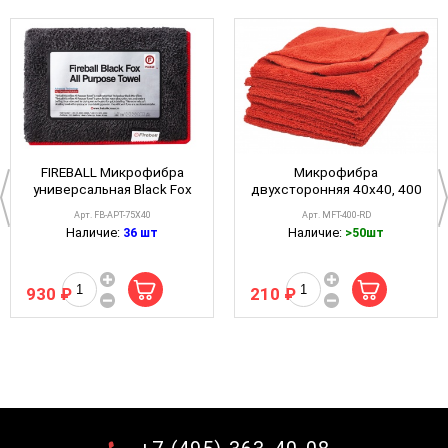
FIREBALL Микрофибра
Микрофибра
универсальная Black Fox
двухсторонняя 40x40, 400
350gsm 75*40 см
gsm, без краев, красная
Арт. FB-APT-75X40
Арт. MFT-400-RD
A302 Microfibre Cloth Red
Наличие:
36 шт
Наличие:
>50шт
930 ₽
210 ₽