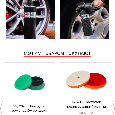
С ЭТИМ ТОВАРОМ ПОКУПАЮТ
125/135 Меховой
55/20/65 Твердый
полировальный круг на
термопад DA сэндвич
поролоне (ворс 7 мм) /
Арт. WPF-125
(зеленый) A302
A302